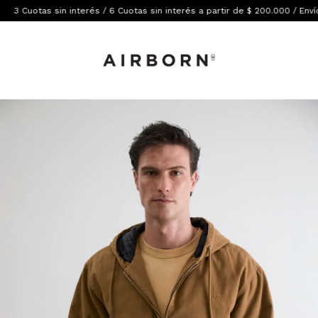
s sin interés / 6 Cuotas sin interés a partir de $ 200.000 / Envíos gratis 