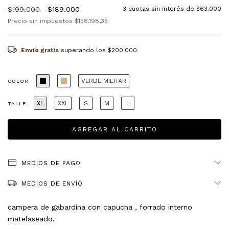
$199.000
$189.000
3
cuotas sin interés de
$63.000
Precio sin impuestos
$156.198,35
Envío gratis
superando los
$200.000
VERDE MILITAR
COLOR
XL
XXL
S
M
L
TALLE
MEDIOS DE PAGO
MEDIOS DE ENVÍO
campera de gabardina con capucha , forrado interno
matelaseado.