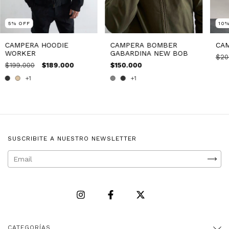
5
%
OFF
10
CAMPERA HOODIE
CAMPERA BOMBER
CA
WORKER
GABARDINA NEW BOB
$20
$199.000
$189.000
$150.000
+1
+1
SUSCRIBITE A NUESTRO NEWSLETTER
CATEGORÍAS