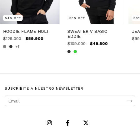
55
%
OFF
54
%
OFF
50
SWEATER V BASIC
HOODIE FLAME HOLT
JEA
EDDIE
$129.000
$59.900
$99
$109.000
$49.500
+1
SUSCRIBITE A NUESTRO NEWSLETTER