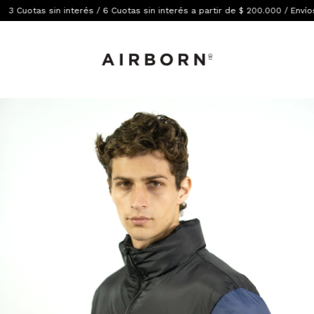
 sin interés / 6 Cuotas sin interés a partir de $ 200.000 / Envíos gratis a