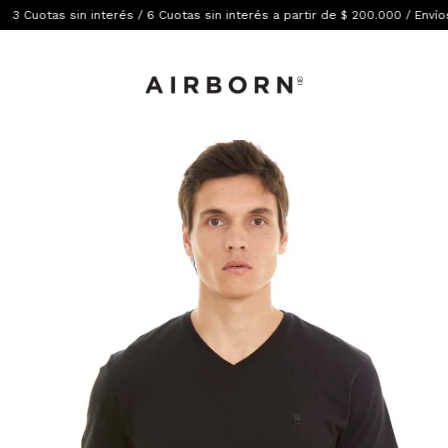
 Cuotas sin interés / 6 Cuotas sin interés a partir de $ 200.000 / Envíos g