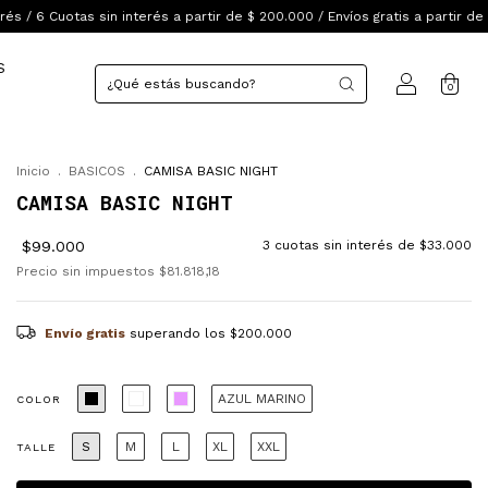
nterés a partir de $ 200.000 / Envíos gratis a partir de $200.000
3 Cuot
S
0
Inicio
.
BASICOS
.
CAMISA BASIC NIGHT
CAMISA BASIC NIGHT
$99.000
3
cuotas sin interés de
$33.000
Precio sin impuestos
$81.818,18
Envío gratis
superando los
$200.000
AZUL MARINO
COLOR
S
M
L
XL
XXL
TALLE